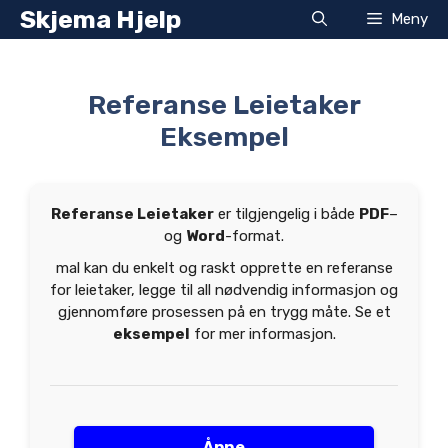
Hopp
Skjema Hjelp
Meny
til
innhold
Referanse Leietaker
Eksempel
Referanse Leietaker
er tilgjengelig i både
PDF
–
og
Word
-format.
mal kan du enkelt og raskt opprette en referanse
for leietaker, legge til all nødvendig informasjon og
gjennomføre prosessen på en trygg måte. Se et
eksempel
for mer informasjon.
Åpne