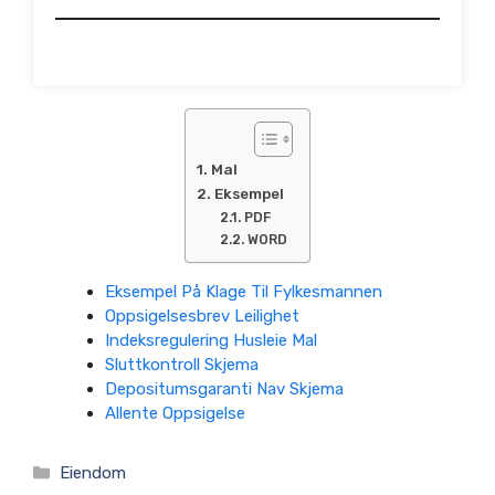
Mal
Eksempel
PDF
WORD
Eksempel På Klage Til Fylkesmannen
Oppsigelsesbrev Leilighet
Indeksregulering Husleie Mal
Sluttkontroll Skjema
Depositumsgaranti Nav Skjema
Allente Oppsigelse
Kategorier
Eiendom