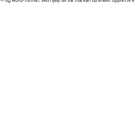
DF– og Word-format. Ved hjelp av vår mal kan du enkelt opprette
Dokumentert Opplæring Skjema
 i både PDF– og Word-format.
Kompetansekartlegging Skjema
 i både PDF– og Word-format.