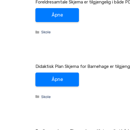
Foreldresamtale Skjema er tilgjengelig i både 
Åpne
Kategorier
Skole
Didaktisk Plan Skjema for Barnehage er tilgjen
Åpne
Kategorier
Skole