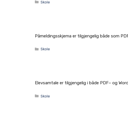
Kategorier
Skole
Påmeldingsskjema er tilgjengelig både som PDF
Kategorier
Skole
Elevsamtale er tilgjengelig i både PDF– og Wor
Kategorier
Skole