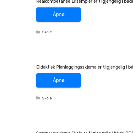
Realkompetanse Eksempler er tilgjengelig i bå
Åpne
Kategorier
Skole
Didaktisk Planleggingsskjema er tilgjengelig i 
Åpne
Kategorier
Skole