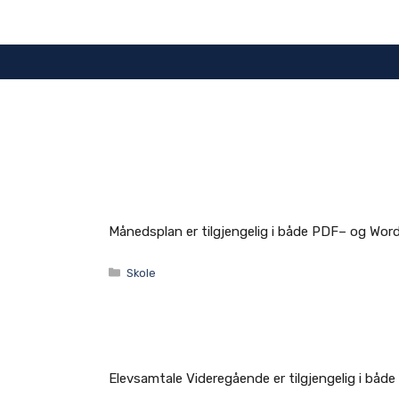
Hopp
til
innhold
Månedsplan er tilgjengelig i både PDF– og Wor
Kategorier
Skole
Elevsamtale Videregående er tilgjengelig i bå