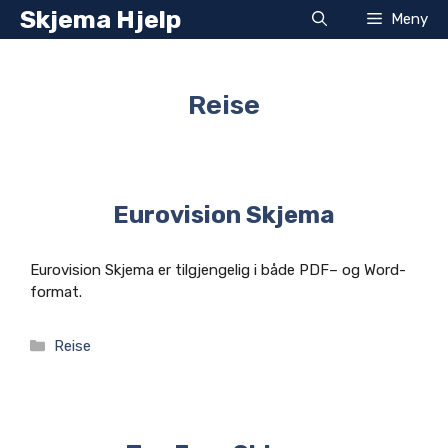
Hopp
Skjema Hjelp
Meny
til
innhold
Reise
Eurovision Skjema
Eurovision Skjema er tilgjengelig i både PDF– og Word-
format.
Kategorier
Reise