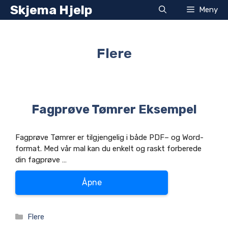
Hopp
Skjema Hjelp
Meny
til
innhold
Flere
Fagprøve Tømrer Eksempel
Fagprøve Tømrer er tilgjengelig i både PDF– og Word-
format. Med vår mal kan du enkelt og raskt forberede
din fagprøve …
Åpne
Kategorier
Flere