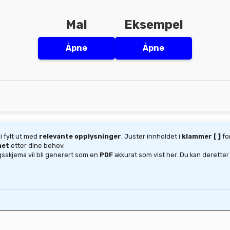
Mal
Eksempel
Åpne
Åpne
li fylt ut med
relevante opplysninger
. Juster innholdet i
klammer [ ]
fo
aet
etter dine behov.
sskjema vil bli generert som en
PDF
akkurat som vist her. Du kan derett