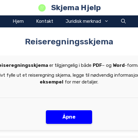
Skjema Hjelp
Hjem
Kontakt
Juridisk merknad
Reiseregningsskjema
eiseregningsskjema
er tilgjengelig i både
PDF
– og
Word
-form
ivt fylle ut et reiseregning skjema, legge til nødvendig informasj
eksempel
for mer detaljer.
Åpne