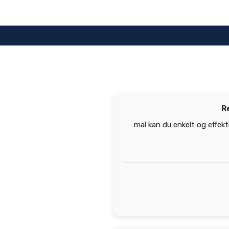
Hopp
til
innhold
R
mal kan du enkelt og effekt