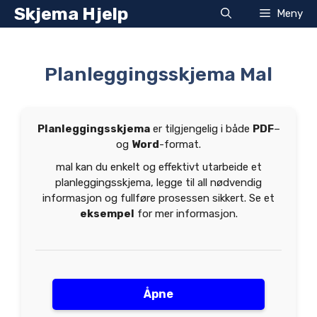
Hopp
Skjema Hjelp
Meny
til
innhold
Planleggingsskjema Mal
Planleggingsskjema
er tilgjengelig i både
PDF
–
og
Word
-format.
mal kan du enkelt og effektivt utarbeide et
planleggingsskjema, legge til all nødvendig
informasjon og fullføre prosessen sikkert. Se et
eksempel
for mer informasjon.
Åpne