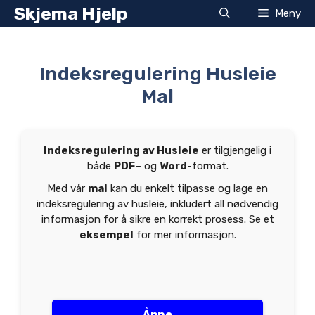
Hopp
Skjema Hjelp
Meny
til
innhold
Indeksregulering Husleie
Mal
Indeksregulering av Husleie
er tilgjengelig i
både
PDF
– og
Word
-format.
Med vår
mal
kan du enkelt tilpasse og lage en
indeksregulering av husleie, inkludert all nødvendig
informasjon for å sikre en korrekt prosess. Se et
eksempel
for mer informasjon.
Åpne