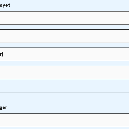
tøyet
ger