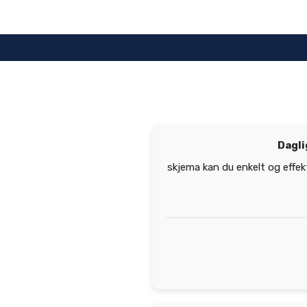
Hopp
til
innhold
Dagli
skjema kan du enkelt og effekt